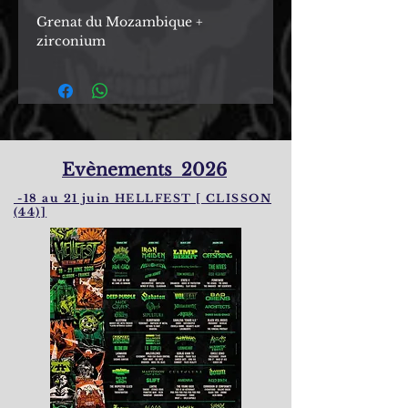
Grenat du Mozambique +
zirconium
Evènements 2026
-18 au 21 juin HELLFEST [ CLISSON
(44)]